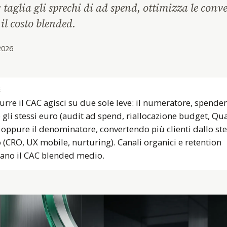
: taglia gli sprechi di ad spend, ottimizza le conve
il costo blended.
2026
E
durre il CAC agisci su due sole leve: il numeratore, spend
gli stessi euro (audit ad spend, riallocazione budget, Qua
, oppure il denominatore, convertendo più clienti dallo st
o (CRO, UX mobile, nurturing). Canali organici e retention
ano il CAC blended medio.