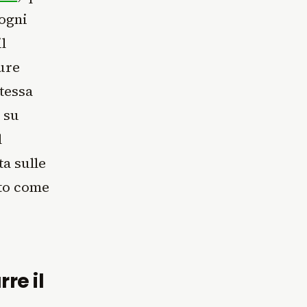
 ogni
l
ure
stessa
 su
l
ta sulle
rto come
re il