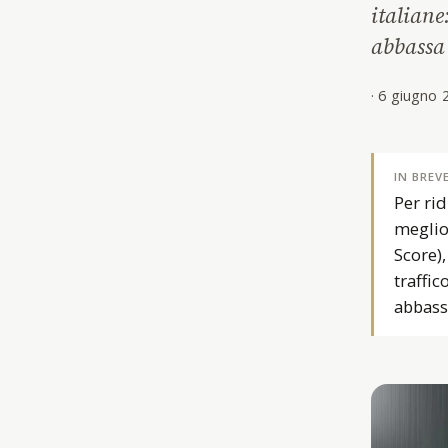
italiane
abbassa 
·
6 giugno 
IN BREV
Per ri
meglio 
Score)
traffic
abbass