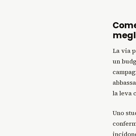
Come
megli
La via 
un budg
campagn
abbassa 
la leva 
Uno stud
conferm
incidon