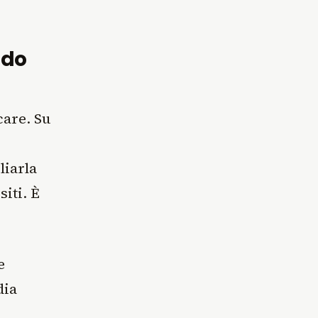
ndo
care. Su
liarla
iti. È
e
dia