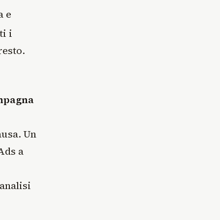
a e
i i
resto.
ampagna
ausa. Un
Ads a
analisi