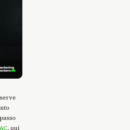
i serve
anto
 passo
CAC
, qui