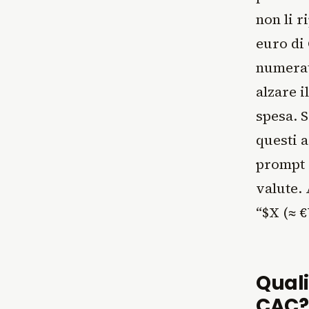
non li r
euro di
numerat
alzare i
spesa. S
questi a
prompt o
valute. 
“$X (≈ €
Quali
CAC?