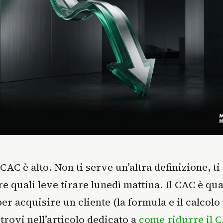
 CAC è alto. Non ti serve un’altra definizione, t
e quali leve tirare lunedì mattina. Il CAC è qu
er acquisire un cliente (la formula e il calcolo
 trovi nell’articolo dedicato a
come ridurre il 