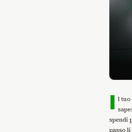
I
l tuo
saper
spendi p
passo li