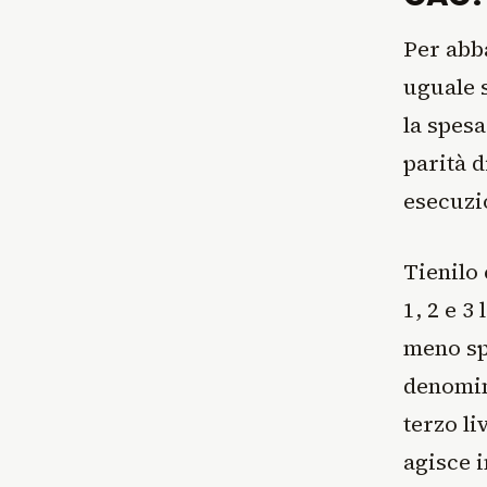
Per abb
uguale s
la spesa
parità d
esecuzi
Tienilo
1, 2 e 3
meno spe
denomina
terzo li
agisce i