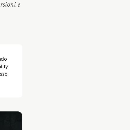
rsioni e
endo
lity
esso