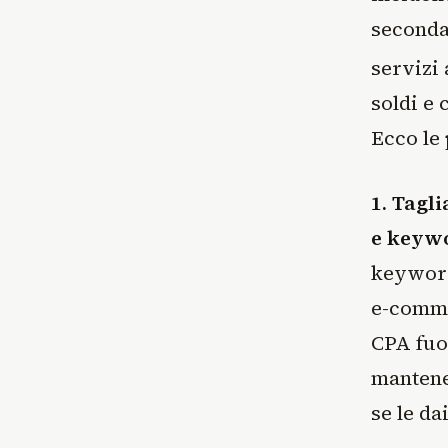
seconda
servizi
soldi e 
Ecco le 
1. Tagl
e keyw
keyword 
e-comme
CPA fuo
mantenen
se le da