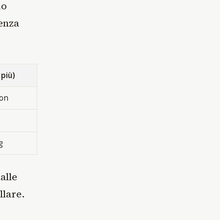
io
senza
 più)
ion
g
alle
llare.