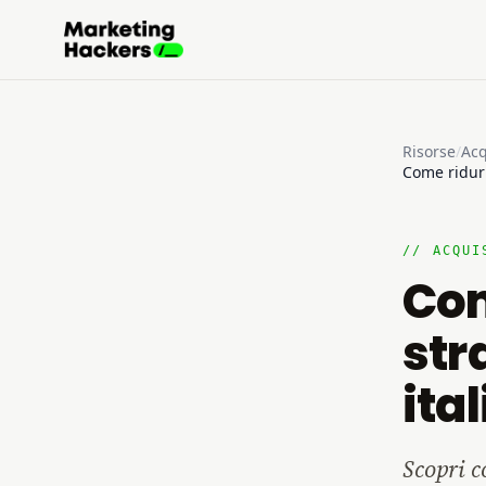
Risorse
/
Acq
Come ridurr
// ACQUI
Com
str
ita
Scopri c