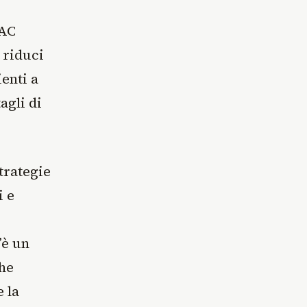
CAC
 riduci
ienti a
agli di
trategie
i e
’è un
che
e la