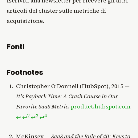
iscriviti alla newsletter per ricevere gli altri
articoli del cluster sulle metriche di
acquisizione.
Fonti
Footnotes
Christopher O’Donnell (HubSpot), 2015 —
It’s Payback Time: A Crash Course in Our
Favorite SaaS Metric
.
product.hubspot.com
2
3
4
↩
↩
↩
↩
McKinsey —
SaaS and the Rule of 40: Keys to