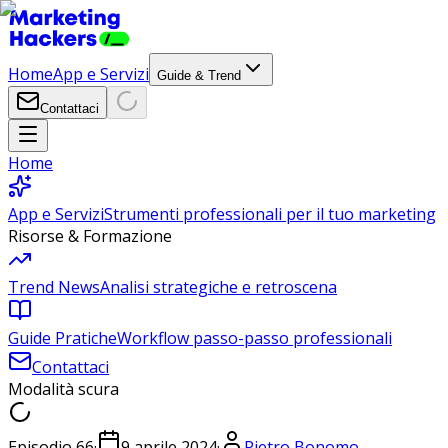
Home
App e Servizi
Guide & Trend
Contattaci
Home
App e Servizi
Strumenti professionali per il tuo marketing
Risorse & Formazione
Trend News
Analisi strategiche e retroscena
Guide Pratiche
Workflow passo-passo professionali
Contattaci
Modalità scura
Episodio
66
·
9 aprile 2024
·
Pietro Bonomo