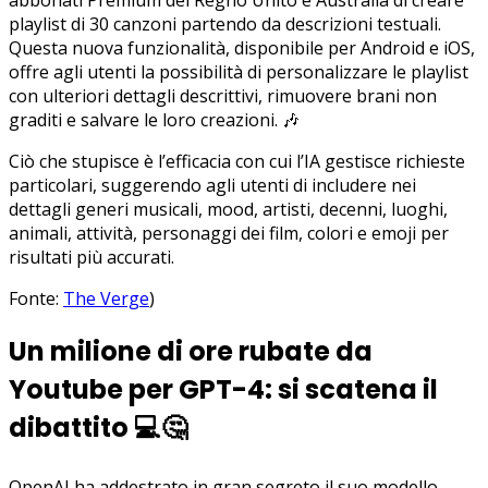
playlist di 30 canzoni partendo da descrizioni testuali.
Questa nuova funzionalità, disponibile per Android e iOS,
offre agli utenti la possibilità di personalizzare le playlist
con ulteriori dettagli descrittivi, rimuovere brani non
graditi e salvare le loro creazioni. 🎶
Ciò che stupisce è l’efficacia con cui l’IA gestisce richieste
particolari, suggerendo agli utenti di includere nei
dettagli generi musicali, mood, artisti, decenni, luoghi,
animali, attività, personaggi dei film, colori e emoji per
risultati più accurati.
Fonte:
The Verge
)
Un milione di ore rubate da
Youtube per GPT-4: si scatena il
dibattito
💻🤔
OpenAI ha addestrato in gran segreto il suo modello