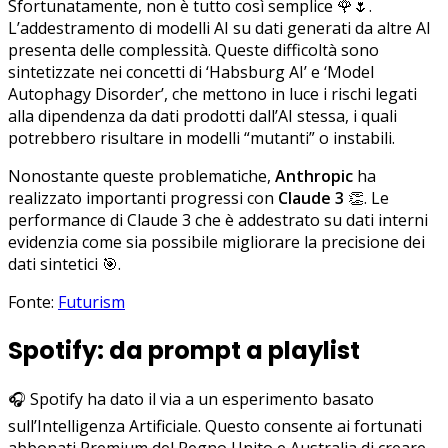
Sfortunatamente, non è tutto così semplice 🌹🌷.
L’addestramento di modelli AI su dati generati da altre AI
presenta delle complessità. Queste difficoltà sono
sintetizzate nei concetti di ‘Habsburg AI’ e ‘Model
Autophagy Disorder’, che mettono in luce i rischi legati
alla dipendenza da dati prodotti dall’AI stessa, i quali
potrebbero risultare in modelli “mutanti” o instabili.
Nonostante queste problematiche,
Anthropic
ha
realizzato importanti progressi con
Claude 3
👏. Le
performance di Claude 3 che è addestrato su dati interni
evidenzia come sia possibile migliorare la precisione dei
dati sintetici 🎯.
Fonte:
Futurism
Spotify: da prompt a playlist
🎧 Spotify ha dato il via a un esperimento basato
sull’Intelligenza Artificiale. Questo consente ai fortunati
abbonati Premium del Regno Unito e Australia di creare